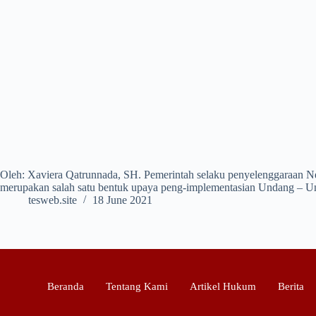
Oleh: Xaviera Qatrunnada, SH. Pemerintah selaku penyelenggaraan Neg
merupakan salah satu bentuk upaya peng-implementasian Undang – U
tesweb.site
18 June 2021
Beranda
Tentang Kami
Artikel Hukum
Berita