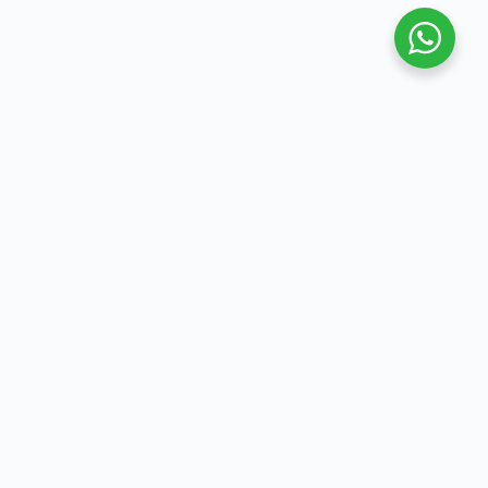
Selasa, 24 Juni 2025, Lembaga Bantuan Hukum
(LBH) Rumah Keadilan kembali mengadakan
kegiatan penyuluhan hukum di Aula Kelurahan
Lowokwaru, Kecamatan Lowokwaru, Kota Malang.
Kali ini, LBH Rumah Keadilan berkolaborasi
dengan Mahasiswa Magang Fakultas Hukum
Universitas Muhammadiyah Malang yang dibimbing
oleh…