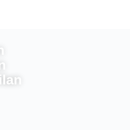
n
n
lan