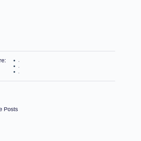
re:
e Posts