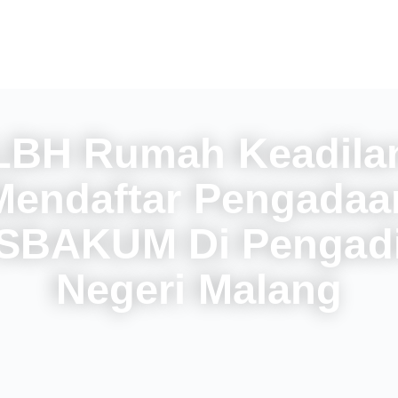
LBH Rumah Keadila
Mendaftar Pengadaa
SBAKUM Di Pengadi
Negeri Malang