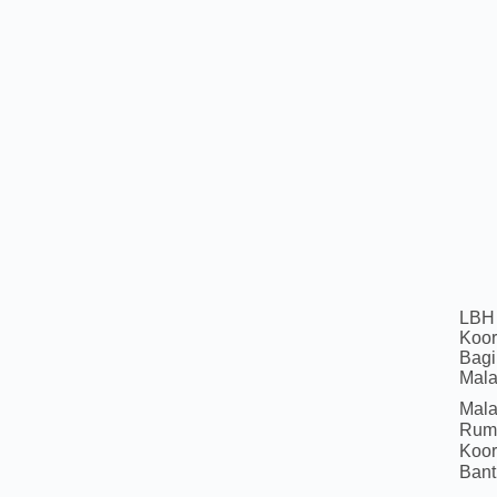
LBH 
Koor
Bagi
Mal
Mala
Ruma
Koor
Bant