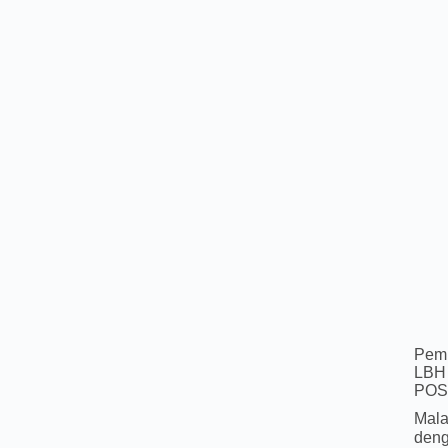
Pemb
LBH 
POS
Mala
deng