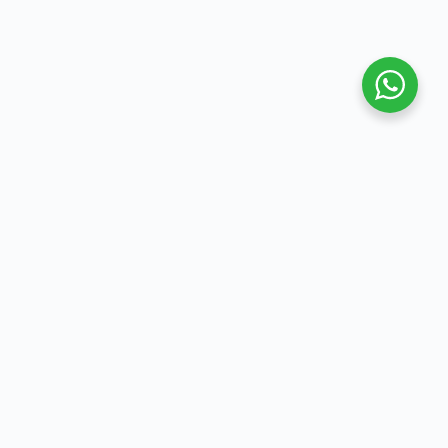
Malang, 14 Juni 2025, Pendidikan dan Pelatihan
Paralegal Tersertifikasi Kementerian Hukum
Republik Indonesia yang di serengarakan oleh LBH