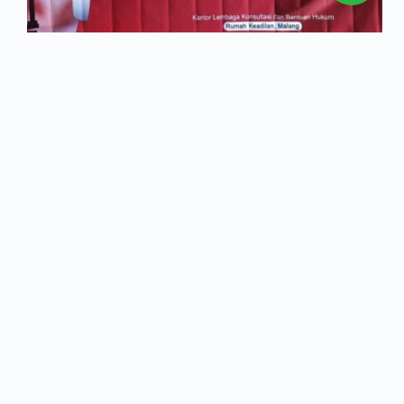
Malang – Rumah Keadilan, Sebagai salah satu
upaya regenerasi dan kaderisasi pejuang-pejuang
keadilan, Lembaga Bantuan Hukum Rumah
Keadilan menyelenggarakan kegiatan Sekolah
Keadilan Angkatan V. Bertempat di Hall Kantor
Rumah Keadilan, kegiatan ini berlangsung sangat
lancar. Para peserta sangat antusias mengikuti…
tesweb.site
16 March 2010
PREV