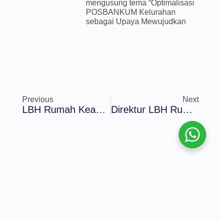
mengusung tema “Optimalisasi
POSBANKUM Kelurahan
sebagai Upaya Mewujudkan
Previous
Next
LBH Rumah Keadilan Menghadiri Undangan Badan Kesatuan Bangsa Dan Politik Kota Malang Dalam Kegiatan Pengawasan Dan Pemberdayaan Ormas
Direktur LBH Rumah Keadilan Secara Langsung Memberikan Pembekalan Kepada 270 Mahasiswa Baru Fakultas Hukum Universitas Merdeka Malang Dalam Kegiatan Pengenalan Kehidupan Kampus Mahasiswa Baru (PKKMB)