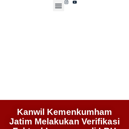
Tentang Kami
Artikel Hukum
Kanwil Kemenkumham
Jatim Melakukan Verifikasi