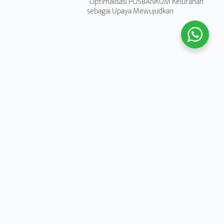
“Optimalisasi POSBANKUM Kelurahan
sebagai Upaya Mewujudkan
Previous
Next
Hak Atas Informasi Publik
Harta Bersama (Gono-Gini)