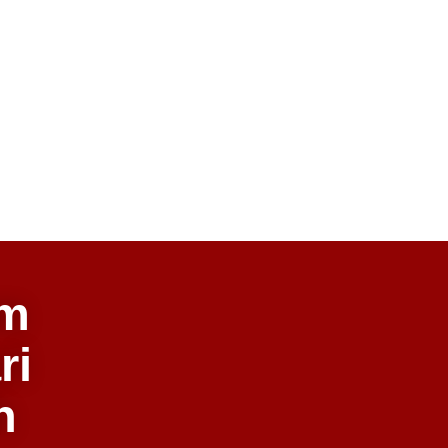
um
ri
h