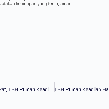
nciptakan kehidupan yang tertib, aman,
Dekatkan Akses Keadilan Bagi Masyarakat, LBH Rumah Keadilan Dan Bagian Hukum Pemerintah Kota Kediri Gelar Sosialisasi Posbankum Kelurahan