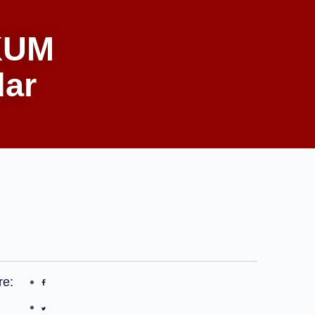
KUM
dar
re: