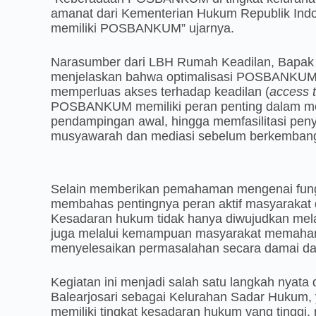
amanat dari Kementerian Hukum Republik Indo
memiliki POSBANKUM” ujarnya.
Narasumber dari LBH Rumah Keadilan, Bapak 
menjelaskan bahwa optimalisasi POSBANKUM 
memperluas akses terhadap keadilan (
access t
POSBANKUM memiliki peran penting dalam me
pendampingan awal, hingga memfasilitasi pen
musyawarah dan mediasi sebelum berkembang m
Selain memberikan pemahaman mengenai fung
membahas pentingnya peran aktif masyaraka
Kesadaran hukum tidak hanya diwujudkan melal
juga melalui kemampuan masyarakat memahami
menyelesaikan permasalahan secara damai da
Kegiatan ini menjadi salah satu langkah nyat
Balearjosari sebagai Kelurahan Sadar Hukum,
memiliki tingkat kesadaran hukum yang tingg