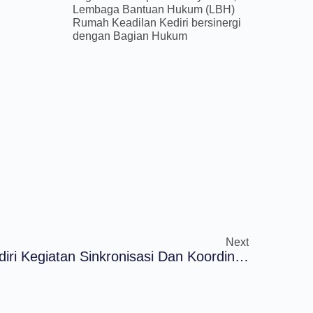
Lembaga Bantuan Hukum (LBH)
Rumah Keadilan Kediri bersinergi
dengan Bagian Hukum
Next
LBH Rumah Keadilan Hadiri Kegiatan Sinkronisasi Dan Koordinasi Strategi Peningkatan Akses Bantuan Hukum Bagi Tahanan Dan Warga Binaan Pemasyarakatan Di Malang