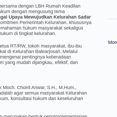
ri bersama dengan LBH Rumah Keadilan
Hukum dengan mengusung tema
gai Upaya Mewujudkan Kelurahan Sadar
 komitmen Pemerintah Kelurahan, khususnya
pemahaman hukum masyarakat sekaligus
ukum di tingkat kelurahan.
Mor
 Ketua RT/RW, tokoh masyarakat, ibu-ibu
at di Kelurahan Balearjosari. Melalui
 mengenai pentingnya keberadaan
yang mudah dijangkau, efektif, dan
 Moch. Choiril Anwar, S.H., M.Hum.,
 adalah agar semua masyarakat Kelurahan
kum, konsultasi hukum dan keseluruhan
n merupakan bentuk pengimplementasian