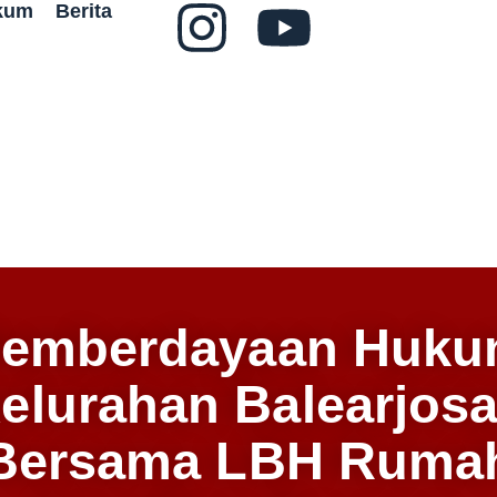
ukum
Berita
emberdayaan Huk
elurahan Balearjosa
Bersama LBH Ruma