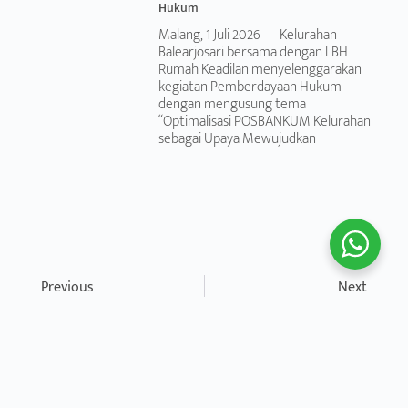
Hukum
Malang, 1 Juli 2026 — Kelurahan
Balearjosari bersama dengan LBH
Rumah Keadilan menyelenggarakan
kegiatan Pemberdayaan Hukum
dengan mengusung tema
“Optimalisasi POSBANKUM Kelurahan
sebagai Upaya Mewujudkan
Previous
Next
Kemenkumham Kanwil Jawa Timur Dalam Kegiatan Monitoring Dan Evaluasi Pemberian Bantuan Hukum Oleh LBH Rumah Keadilan
Kemenkumham Kanwil Jawa Timur Dalam Kegiatan Monitoring Dan Evaluasi Pemberian Bantuan Hukum Oleh LBH Rumah Keadilan