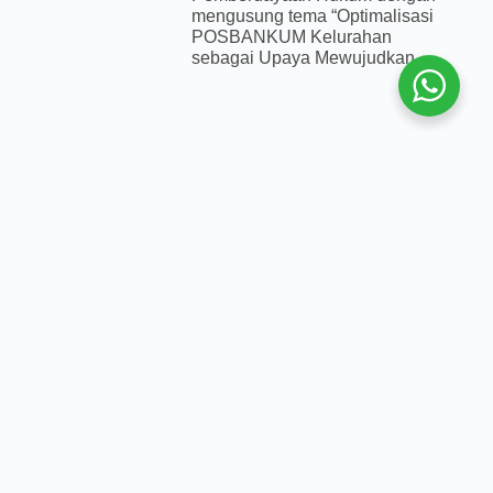
mengusung tema “Optimalisasi
POSBANKUM Kelurahan
sebagai Upaya Mewujudkan
Previous
Next
Peresmian Kerja Sama Desa/Kelurahan Sadar Hukum Di Desa Srigonco
Peresmian Pos Bantuan Hukum (POSBAKUM) Dan Paralegal Desa Srigonco