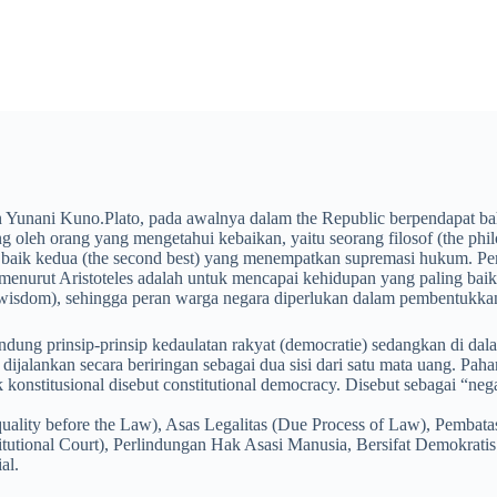
man Yunani Kuno.Plato, pada awalnya dalam the Republic berpendapat
ng oleh orang yang mengetahui kebaikan, yaitu seorang filosof (the p
g baik kedua (the second best) yang menempatkan supremasi hukum. 
enurut Aristoteles adalah untuk mencapai kehidupan yang paling baik 
 wisdom), sehingga peran warga negara diperlukan dalam pembentukka
ndung prinsip-prinsip kedaulatan rakyat (democratie) sedangkan di da
t dijalankan secara beriringan sebagai dua sisi dari satu mata uang. 
k konstitusional disebut constitutional democracy. Disebut sebagai 
ity before the Law), Asas Legalitas (Due Process of Law), Pembata
tutional Court), Perlindungan Hak Asasi Manusia, Bersifat Demokrati
al.