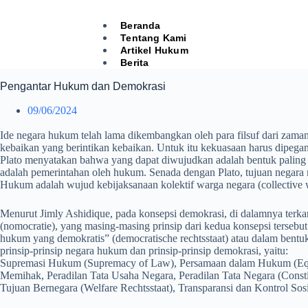
Beranda
Tentang Kami
Artikel Hukum
Berita
Pengantar Hukum dan Demokrasi
09/06/2024
Ide negara hukum telah lama dikembangkan oleh para filsuf dari za
kebaikan yang berintikan kebaikan. Untuk itu kekuasaan harus dipega
Plato menyatakan bahwa yang dapat diwujudkan adalah bentuk palin
adalah pemerintahan oleh hukum. Senada dengan Plato, tujuan negara m
Hukum adalah wujud kebijaksanaan kolektif warga negara (collective
Menurut Jimly Ashidique, pada konsepsi demokrasi, di dalamnya terka
(nomocratie), yang masing-masing prinsip dari kedua konsepsi tersebu
hukum yang demokratis” (democratische rechtsstaat) atau dalam bentu
prinsip-prinsip negara hukum dan prinsip-prinsip demokrasi, yaitu:
Supremasi Hukum (Supremacy of Law), Persamaan dalam Hukum (Equal
Memihak, Peradilan Tata Usaha Negara, Peradilan Tata Negara (Consti
Tujuan Bernegara (Welfare Rechtsstaat), Transparansi dan Kontrol Sosi