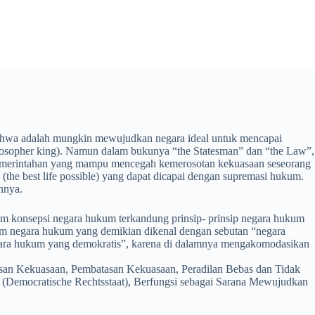
 bahwa adalah mungkin mewujudkan negara ideal untuk mencapai
hilosopher king). Namun dalam bukunya “the Statesman” dan “the Law”,
Pemerintahan yang mampu mencegah kemerosotan kekuasaan seseorang
(the best life possible) yang dapat dicapai dengan supremasi hukum.
nnya.
lam konsepsi negara hukum terkandung prinsip- prinsip negara hukum
Paham negara hukum yang demikian dikenal dengan sebutan “negara
“negara hukum yang demokratis”, karena di dalamnya mengakomodasikan
san Kekuasaan, Pembatasan Kekuasaan, Peradilan Bebas dan Tidak
s (Democratische Rechtsstaat), Berfungsi sebagai Sarana Mewujudkan