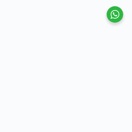
Malang, 27 November 2024 — Lembaga Bantuan
Hukum (LBH) Rumah Keadilan menggelar
Konferensi Pers terkait hasil kegiatan pemantauan
Pemilihan Kepala Daerah (Pilkada) di Kota Malang
Tahun 2024. Agenda tersebut bertujuan untuk
mempublikasikan hasil partisipasi unsur masyarakat